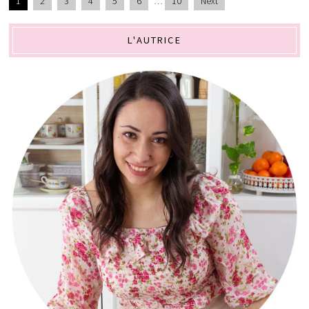
1
2
3
4
5
6
…
10
Next
L'AUTRICE