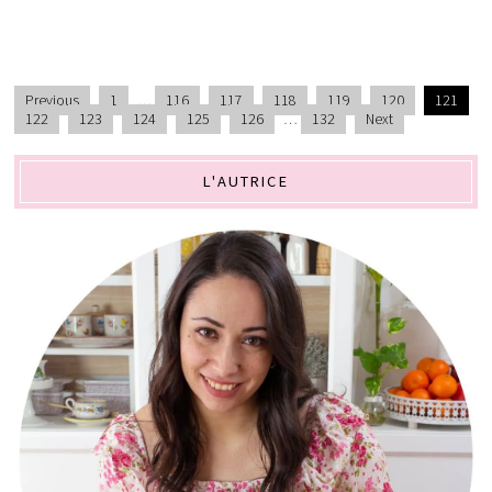
Previous
1
…
116
117
118
119
120
121
122
123
124
125
126
…
132
Next
L'AUTRICE