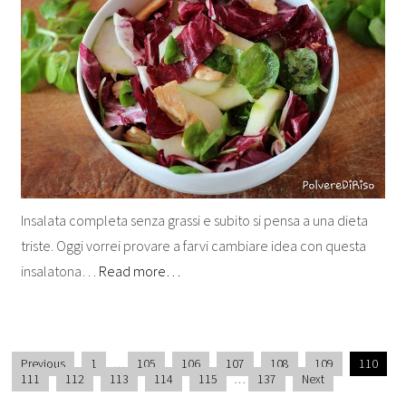
Insalata completa senza grassi e subito si pensa a una dieta
triste. Oggi vorrei provare a farvi cambiare idea con questa
insalatona…
Read more…
Previous
1
…
105
106
107
108
109
110
111
112
113
114
115
…
137
Next