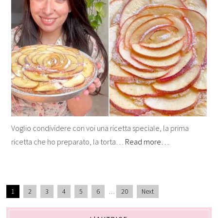
Voglio condividere con voi una ricetta speciale, la prima
ricetta che ho preparato, la torta…
Read more…
1
2
3
4
5
6
…
20
Next