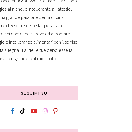
sono Ilaria! Abruzzese, classe 1987, sono
gica al nichel e intollerante al lattosio,
na grande passione per la cucina.
re di Riso nasce nella speranza di
re chi come me si trova ad affrontare
gie e intolleranze alimentari con il sorriso
ta allegria. "Fai delle tue debolezze la
orza più grande" è il mio motto.
SEGUIMI SU