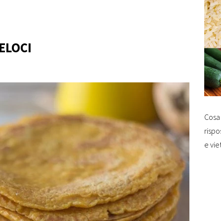
ELOCI
Cosa 
rispo
e vie