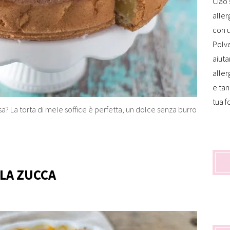
Ciao 
aller
con u
Polve
aiuta
aller
e tan
tua f
osa? La torta di mele soffice è perfetta, un dolce senza burro
 LA ZUCCA