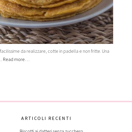
facilissime da realizzare, cotte in padella e non fritte. Una
..
Read more…
ARTICOLI RECENTI
Biscotti ai datteri senza zucchero