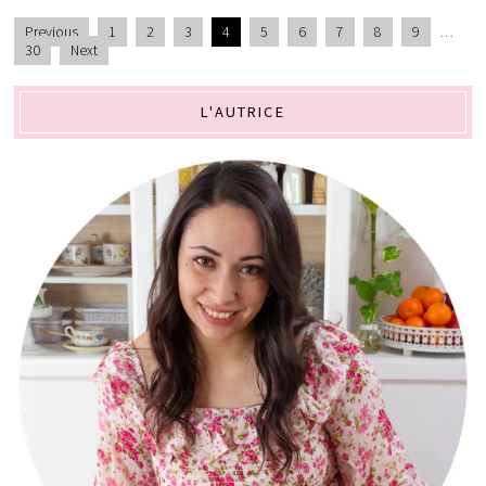
Previous
1
2
3
4
5
6
7
8
9
…
30
Next
L'AUTRICE