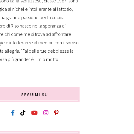
sono Ilaria! Abruzzese, classe 1987, sono
gica al nichel e intollerante al lattosio,
na grande passione per la cucina.
re di Riso nasce nella speranza di
re chi come me si trova ad affrontare
gie e intolleranze alimentari con il sorriso
ta allegria. "Fai delle tue debolezze la
orza più grande" è il mio motto.
SEGUIMI SU