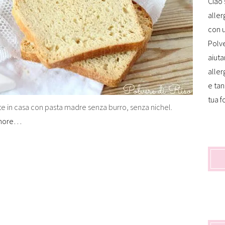
Ciao 
aller
con u
Polve
aiuta
aller
e tan
tua f
tte in casa con pasta madre senza burro, senza nichel.
more…