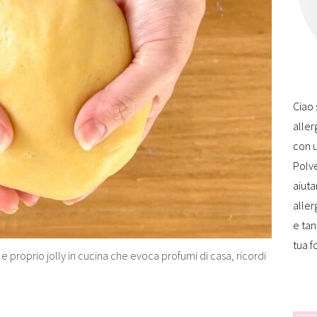
Ciao 
aller
con u
Polve
aiuta
aller
e tan
tua f
 e proprio jolly in cucina che evoca profumi di casa, ricordi