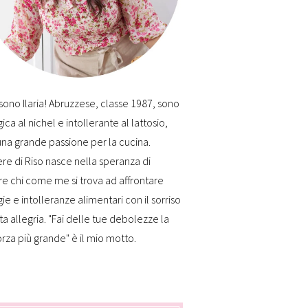
sono Ilaria! Abruzzese, classe 1987, sono
gica al nichel e intollerante al lattosio,
na grande passione per la cucina.
re di Riso nasce nella speranza di
re chi come me si trova ad affrontare
gie e intolleranze alimentari con il sorriso
ta allegria. "Fai delle tue debolezze la
orza più grande" è il mio motto.