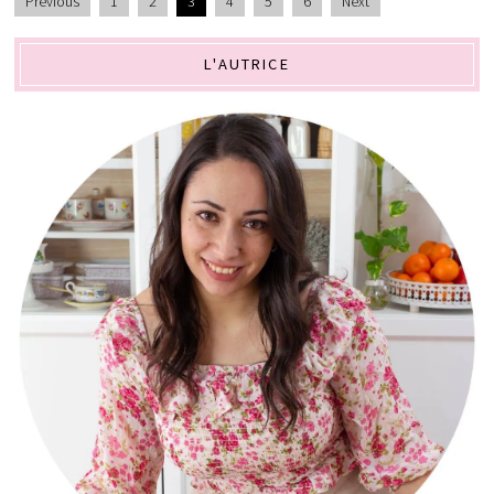
Previous
1
2
3
4
5
6
Next
L'AUTRICE