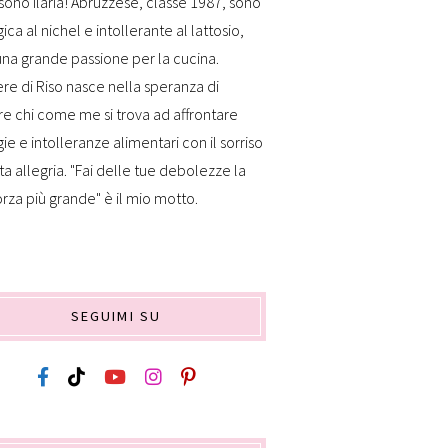
sono Ilaria! Abruzzese, classe 1987, sono
gica al nichel e intollerante al lattosio,
na grande passione per la cucina.
re di Riso nasce nella speranza di
re chi come me si trova ad affrontare
gie e intolleranze alimentari con il sorriso
ta allegria. "Fai delle tue debolezze la
orza più grande" è il mio motto.
SEGUIMI SU