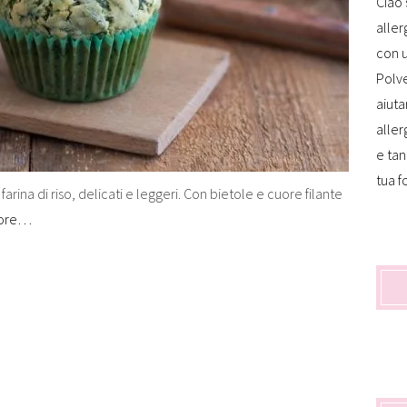
Ciao 
aller
con u
Polve
aiuta
aller
e tan
tua f
farina di riso, delicati e leggeri. Con bietole e cuore filante
ore…