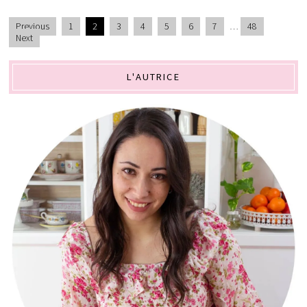
Previous
1
2
3
4
5
6
7
…
48
Next
L'AUTRICE