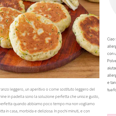
Ciao 
aller
con u
Polve
aiuta
aller
e tan
ranzo leggero, un aperitivo o come sostituto leggero del
tua f
hine in padella sono la soluzione perfetta che unisce gusto,
 è perfetta quando abbiamo poco tempo ma non vogliamo
tta in casa, morbida e deliziosa. In pochi minuti, e con