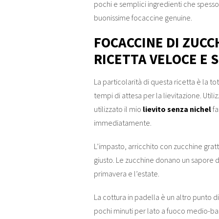
pochi e semplici ingredienti che spesso 
buonissime focaccine genuine.
FOCACCINE DI ZUCC
RICETTA VELOCE E 
La particolarità di questa ricetta è la to
tempi di attesa per la lievitazione. Utiliz
utilizzato il mio
lievito senza nichel
fa
immediatamente.
L’impasto, arricchito con zucchine gratt
giusto. Le zucchine donano un sapore d
primavera e l’estate.
La cottura in padella è un altro punto d
pochi minuti per lato a fuoco medio-ba