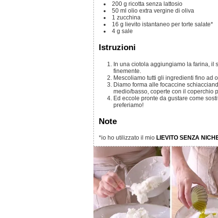
200
g
ricotta senza lattosio
50
ml
olio extra vergine di oliva
1
zucchina
16
g
lievito istantaneo per torte salate*
4
g
sale
Istruzioni
In una ciotola aggiungiamo la farina, il sale, il lievito, la ricotta senza lattosio e la zucchina grattugiata
finemente.
Mescoliamo tutti gli ingredienti fino a
Diamo forma alle focaccine schiacciandole bene e facciamole cuocere in una padella antiaderente, a fuoco
medio/basso, coperte con il coperchio pe
Ed eccole pronte da gustare come sostituito del pane o per un pranzo fuori leggero, possiamo farcirle come
preferiamo!
Note
*io ho utilizzato il mio
LIEVITO SENZA NICH