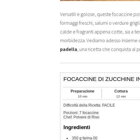
Versatili e golose, queste focaccine p
formaggi freschi, salumi o verdure grig
calde e fragranti appena cotte, sia a
morbidezza. Vediamo adesso insieme c
padella
, una ricetta che conquista al 
FOCACCINE DI ZUCCHINE I
Preparazione
Cottura
10
min
12
min
Difficoltà della Ricetta: FACILE
Porzioni
:
7
focaccine
Chef
:
Polvere di Riso
Ingredienti
350
g
farina 00