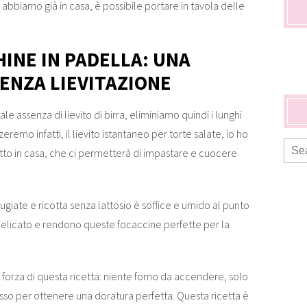
abbiamo già in casa, è possibile portare in tavola delle
HINE IN PADELLA: UNA
SENZA LIEVITAZIONE
tale assenza di lievito di birra, eliminiamo quindi i lunghi
zeremo infatti, il lievito istantaneo per torte salate, io ho
tto in casa, che ci permetterà di impastare e cuocere
ugiate e ricotta senza lattosio è soffice e umido al punto
elicato e rendono queste focaccine perfette per la
i forza di questa ricetta: niente forno da accendere, solo
sso per ottenere una doratura perfetta. Questa ricetta è