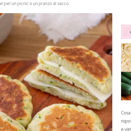
i per un picnic o un pranzo al sacco.
Cosa 
rispo
e vie