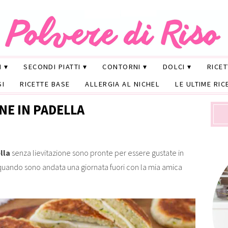
I
SECONDI PIATTI
CONTORNI
DOLCI
RICE
SI
RICETTE BASE
ALLERGIA AL NICHEL
LE ULTIME RIC
NE IN PADELLA
lla
senza lievitazione sono pronte per essere gustate in
quando sono andata una giornata fuori con la mia amica