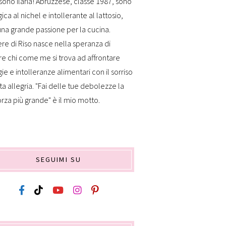
sono Ilaria! Abruzzese, classe 1987, sono
gica al nichel e intollerante al lattosio,
na grande passione per la cucina.
re di Riso nasce nella speranza di
re chi come me si trova ad affrontare
gie e intolleranze alimentari con il sorriso
ta allegria. "Fai delle tue debolezze la
orza più grande" è il mio motto.
SEGUIMI SU