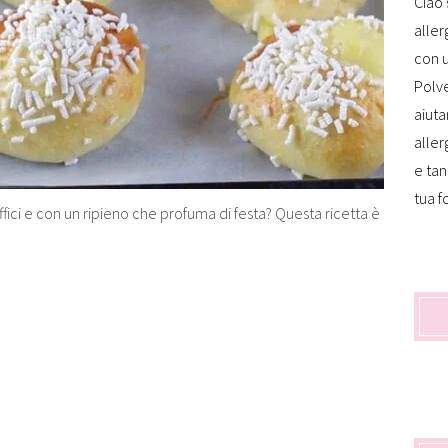
Ciao 
aller
con u
Polve
aiuta
aller
e tan
tua f
fici e con un ripieno che profuma di festa? Questa ricetta è