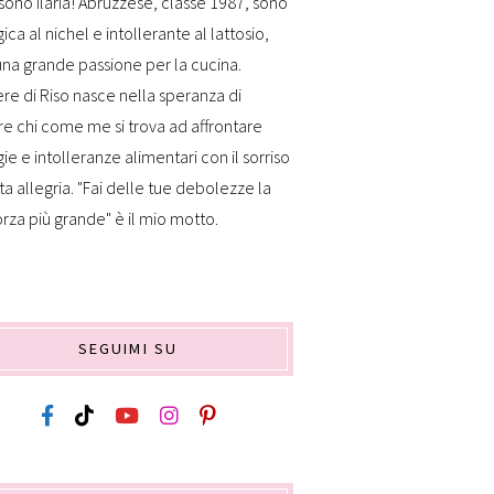
sono Ilaria! Abruzzese, classe 1987, sono
gica al nichel e intollerante al lattosio,
na grande passione per la cucina.
re di Riso nasce nella speranza di
re chi come me si trova ad affrontare
gie e intolleranze alimentari con il sorriso
ta allegria. "Fai delle tue debolezze la
orza più grande" è il mio motto.
SEGUIMI SU