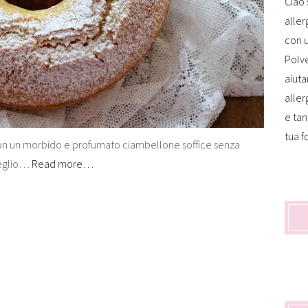
Ciao 
aller
con u
Polve
aiuta
aller
e tan
tua f
 con un morbido e profumato ciambellone soffice senza
meglio…
Read more…