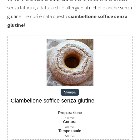
senza latticini, adatta a chi è allergico al
nichel
e anche
senza
glutine
…e così è nata questo
ciambellone soffice senza
glutine
!
Stampa
Ciambellone soffice senza glutine
Preparazione
10
min
Cottura
40
min
Tempo totale
50
min