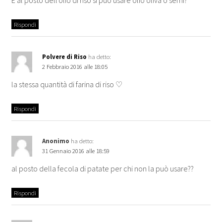
E al posto dell'olio di riso si può usare olio oliva o semi?
Rispondi
Polvere di Riso
ha detto:
2 Febbraio 2016 alle 18:05
la stessa quantità di farina di riso ♡
Rispondi
Anonimo
ha detto:
31 Gennaio 2016 alle 18:59
al posto della fecola di patate per chi non la può usare??
Rispondi