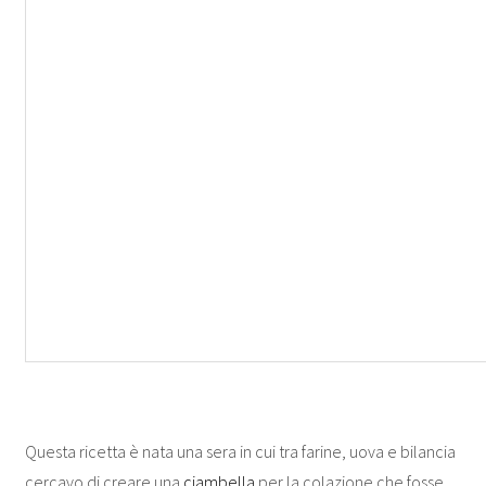
Questa ricetta è nata una sera in cui tra farine, uova e bilancia
cercavo di creare una
ciambella
per la colazione che fosse