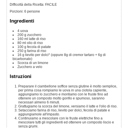
Difficoltà della Ricetta: FACILE
Porzioni
:
6
persone
Ingredienti
4
uova
200
g
zucchero
160
ml
latte di riso
80
ml
olio di riso
100
g
fecola di patate
250
g
farina di riso
16
g
lievito per dolci*
(oppure 8g di cremor tartaro + 6g di
bicarbonato)
Scorza di un limone
Zucchero a velo
Istruzioni
Preparare il ciambellone soffice senza glutine è molto semplice,
per prima cosa rompiamo le uova in una ciotola capiente,
aggiungiamo lo zucchero e montiamo con le fruste fino ad
ottenere un composto molto gonfio e spumoso, saranno
necessari almeno 6 minuti.
Grattugiamo la scorza del limone, versiamo il latte e l'olio di riso.
Setacciamo farina di riso, lievito per dolci, fecola di patate e
aggiungiamole all'impasto.
Continuiamo a mescolare con le fruste elettriche fino a
mescolare tutti gli ingredienti ed ottenere un composto liscio e
senza grumi.