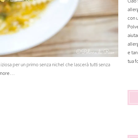
Ciao 
aller
con u
Polve
aiuta
aller
e tan
tua f
liziosa per un primo senza nichel che lascerà tutti senza
 more…