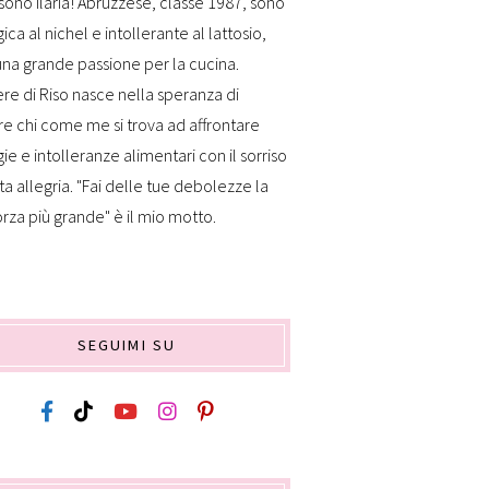
sono Ilaria! Abruzzese, classe 1987, sono
gica al nichel e intollerante al lattosio,
na grande passione per la cucina.
re di Riso nasce nella speranza di
re chi come me si trova ad affrontare
gie e intolleranze alimentari con il sorriso
ta allegria. "Fai delle tue debolezze la
orza più grande" è il mio motto.
SEGUIMI SU