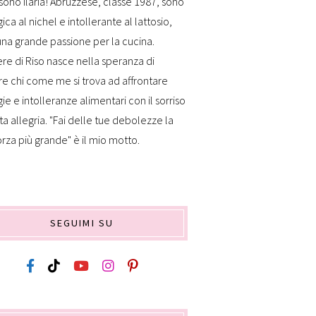
sono Ilaria! Abruzzese, classe 1987, sono
gica al nichel e intollerante al lattosio,
na grande passione per la cucina.
re di Riso nasce nella speranza di
re chi come me si trova ad affrontare
gie e intolleranze alimentari con il sorriso
ta allegria. "Fai delle tue debolezze la
orza più grande" è il mio motto.
SEGUIMI SU