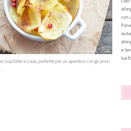
Ciao 
aller
con u
Polve
aiuta
aller
e tan
tua f
rosa fatte in casa, perfette per un aperitivo con gli amici.
e…