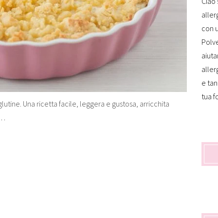
Ciao 
aller
con u
Polve
aiuta
aller
e tan
tua f
lutine. Una ricetta facile, leggera e gustosa, arricchita
e…