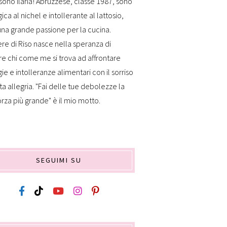
sono Ilaria! Abruzzese, classe 1987, sono
gica al nichel e intollerante al lattosio,
na grande passione per la cucina.
re di Riso nasce nella speranza di
re chi come me si trova ad affrontare
gie e intolleranze alimentari con il sorriso
ta allegria. "Fai delle tue debolezze la
orza più grande" è il mio motto.
SEGUIMI SU