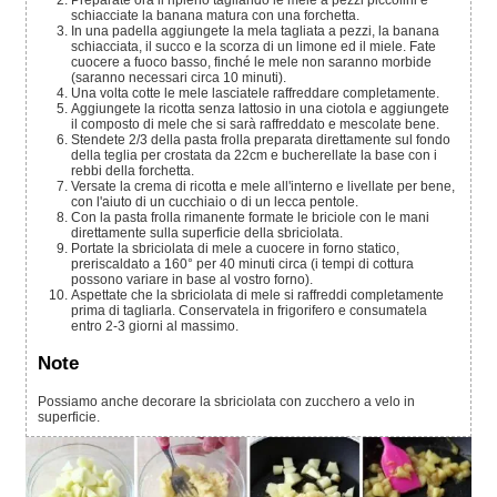
Preparate ora il ripieno tagliando le mele a pezzi piccolini e
schiacciate la banana matura con una forchetta.
In una padella aggiungete la mela tagliata a pezzi, la banana
schiacciata, il succo e la scorza di un limone ed il miele. Fate
cuocere a fuoco basso, finché le mele non saranno morbide
(saranno necessari circa 10 minuti).
Una volta cotte le mele lasciatele raffreddare completamente.
Aggiungete la ricotta senza lattosio in una ciotola e aggiungete
il composto di mele che si sarà raffreddato e mescolate bene.
Stendete 2/3 della pasta frolla preparata direttamente sul fondo
della teglia per crostata da 22cm e bucherellate la base con i
rebbi della forchetta.
Versate la crema di ricotta e mele all'interno e livellate per bene,
con l'aiuto di un cucchiaio o di un lecca pentole.
Con la pasta frolla rimanente formate le briciole con le mani
direttamente sulla superficie della sbriciolata.
Portate la sbriciolata di mele a cuocere in forno statico,
preriscaldato a 160° per 40 minuti circa (i tempi di cottura
possono variare in base al vostro forno).
Aspettate che la sbriciolata di mele si raffreddi completamente
prima di tagliarla. Conservatela in frigorifero e consumatela
entro 2-3 giorni al massimo.
Note
Possiamo anche decorare la sbriciolata con zucchero a velo in
superficie.