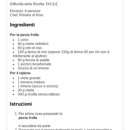
Difficoltà della Ricetta: FACILE
Porzioni
:
6
persone
Chef
:
Polvere di Riso
Ingredienti
Per la pasta frolla
1
uovo
90
g
miele millefiori
60
g
olio di riso
160
g
farina di riso
(oppure 150g di farina 00 per chi non è
intollerante al glutine)
90
g
fecola di patate
1
pizzico
bicarbonato
Scorza di un limone
Per il ripieno
1
mela
grande
1
banana
matura
1
limone
(succo e scorza)
30
g
miele
300
g
ricotta senza lattosio
Istruzioni
Per prima cosa preparate la
pasta frolla
e lasciatela da parte.