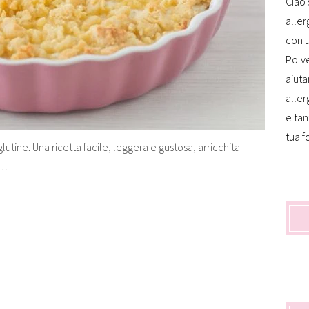
Ciao 
aller
con u
Polve
aiuta
aller
e tan
tua f
lutine. Una ricetta facile, leggera e gustosa, arricchita
e…