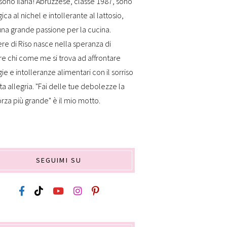
sono Ilaria! Abruzzese, classe 1987, sono
gica al nichel e intollerante al lattosio,
na grande passione per la cucina.
re di Riso nasce nella speranza di
re chi come me si trova ad affrontare
gie e intolleranze alimentari con il sorriso
ta allegria. "Fai delle tue debolezze la
orza più grande" è il mio motto.
SEGUIMI SU