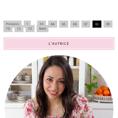
Previous
1
…
63
64
65
66
67
68
69
70
71
72
Next
L'AUTRICE