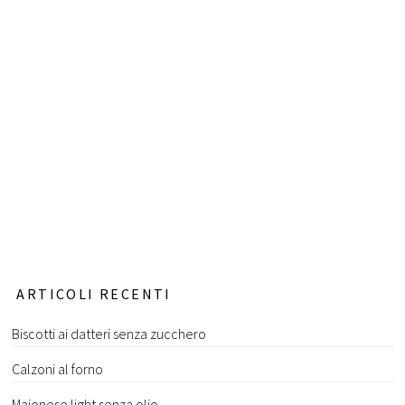
ARTICOLI RECENTI
Biscotti ai datteri senza zucchero
Calzoni al forno
Maionese light senza olio