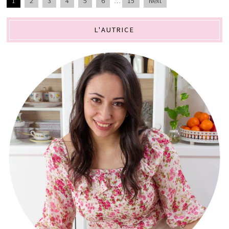
1
2
3
4
5
6
…
15
Next
L'AUTRICE