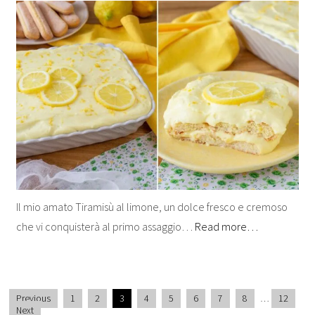
Il mio amato Tiramisù al limone, un dolce fresco e cremoso
che vi conquisterà al primo assaggio…
Read more…
Previous
1
2
3
4
5
6
7
8
…
12
Next