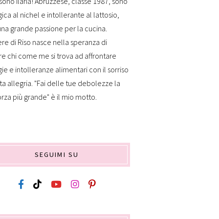
sono Ilaria! Abruzzese, classe 1987, sono
gica al nichel e intollerante al lattosio,
na grande passione per la cucina.
re di Riso nasce nella speranza di
re chi come me si trova ad affrontare
gie e intolleranze alimentari con il sorriso
ta allegria. "Fai delle tue debolezze la
orza più grande" è il mio motto.
SEGUIMI SU