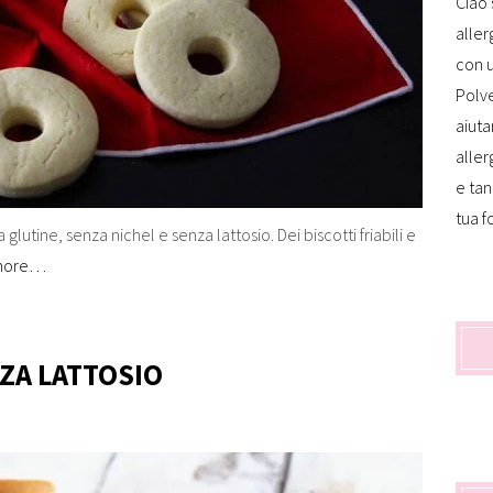
Ciao 
aller
con u
Polve
aiuta
aller
e tan
tua f
lutine, senza nichel e senza lattosio. Dei biscotti friabili e
more…
ZA LATTOSIO