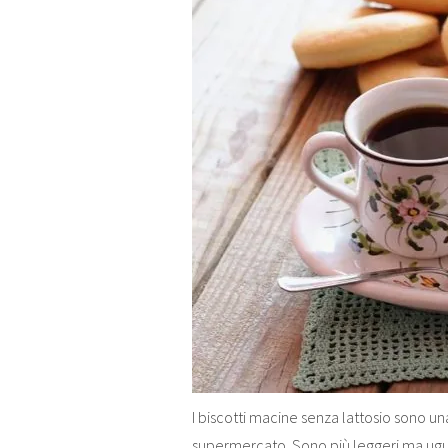
I biscotti macine senza lattosio sono una
supermercato. Sono più leggeri ma ugua