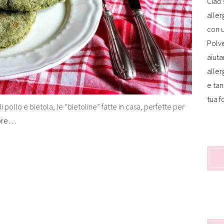
Ciao 
aller
con u
Polve
aiuta
aller
e tan
tua f
pollo e bietola, le “bietoline” fatte in casa, perfette per
ore…