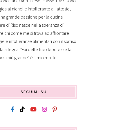
sono Ilaria! Abruzzese, classe 1987, sono
gica al nichel e intollerante al lattosio,
na grande passione per la cucina.
re di Riso nasce nella speranza di
re chi come me si trova ad affrontare
gie e intolleranze alimentari con il sorriso
ta allegria. "Fai delle tue debolezze la
orza più grande" è il mio motto.
SEGUIMI SU