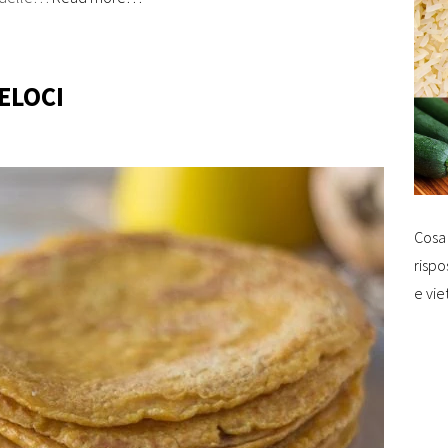
ELOCI
Cosa 
rispo
e vie