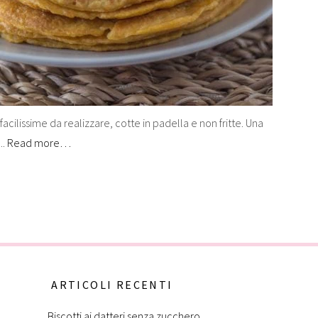
facilissime da realizzare, cotte in padella e non fritte. Una
..
Read more…
ARTICOLI RECENTI
Biscotti ai datteri senza zucchero