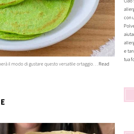
Ciao 
aller
con u
Polve
aiuta
aller
e tan
tua f
nerà il modo di gustare questo versatile ortaggio…
Read
NE