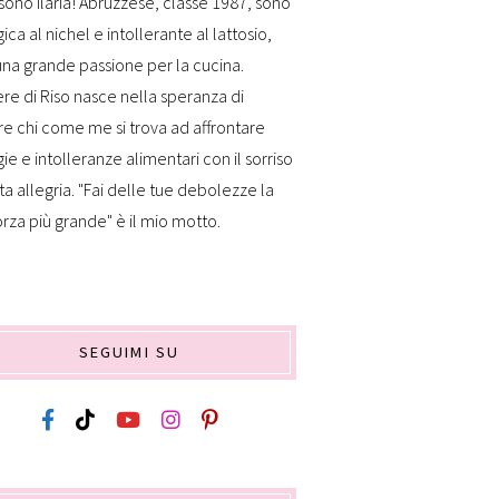
sono Ilaria! Abruzzese, classe 1987, sono
gica al nichel e intollerante al lattosio,
na grande passione per la cucina.
re di Riso nasce nella speranza di
re chi come me si trova ad affrontare
gie e intolleranze alimentari con il sorriso
ta allegria. "Fai delle tue debolezze la
orza più grande" è il mio motto.
SEGUIMI SU