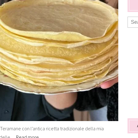
Teramane con l’antica ricetta tradizionale della mia
o delle…
Read more…