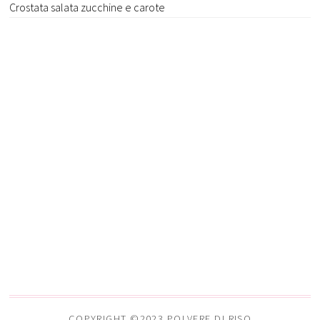
Crostata salata zucchine e carote
COPYRIGHT ©2023 POLVERE DI RISO