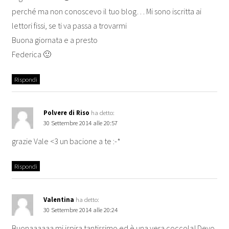
perché ma non conoscevo il tuo blog… Mi sono iscritta ai
lettori fissi, se ti va passa a trovarmi
Buona giornata e a presto
Federica 🙂
Rispondi
Polvere di Riso
ha detto:
30 Settembre 2014 alle 20:57
grazie Vale <3 un bacione a te :-*
Rispondi
Valentina
ha detto:
30 Settembre 2014 alle 20:24
Buonaaaaaa mi ispira tantissimo ed è una vera coccola! Devo