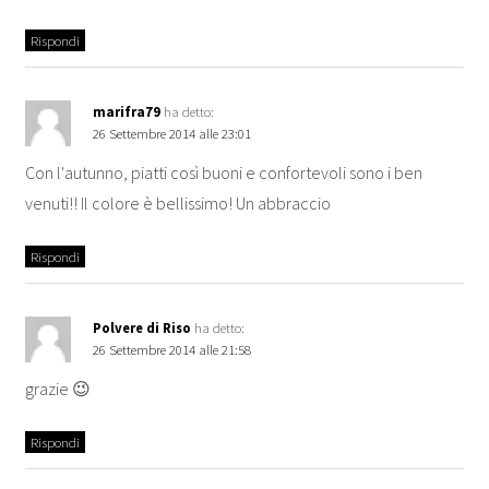
Rispondi
marifra79
ha detto:
26 Settembre 2014 alle 23:01
Con l'autunno, piatti così buoni e confortevoli sono i ben
venuti!! Il colore è bellissimo! Un abbraccio
Rispondi
Polvere di Riso
ha detto:
26 Settembre 2014 alle 21:58
grazie 😉
Rispondi