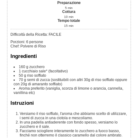
Preparazione
5
min
Cottura
10
min
Tempo totale
15
min
Difficoltà della Ricetta: FACILE
Porzioni
:
6
persone
Chef
:
Polvere di Riso
Ingredienti
160
g
zucchero
1
cucchiaio
sale*
(facoltativo)
50
g
riso soffiato
70
g
semi di zucca
(sostituibili con altri 30g di riso soffiato oppure
con 20g di amaranto soffiato)
Aroma preferito
(vaniglia, scorza di limone o arancia, cannella,
vanillina etc)
Istruzioni
Versiamo il riso soffiato, l'aroma che abbiamo scelto di utilizzare,
i semi di zucca in una ciotola e mescoliamo.
In una padella antiaderente con fondo spesso, versiamo lo
zucchero e il sale.
Facciamo sciogliere interamente lo zucchero a fuoco basso,
finché non otterremo il classico caramello dal colore ambrato.