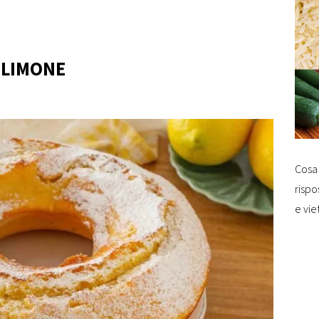
 LIMONE
Cosa 
rispo
e vie