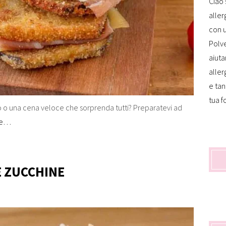
Ciao 
aller
con u
Polve
aiuta
aller
e tan
tua f
o o una cena veloce che sorprenda tutti? Preparatevi ad
re…
E ZUCCHINE