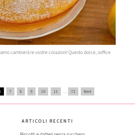
issimo cambierà le vostre colazioni! Questo dolce, soffice
6
7
8
9
10
11
…
72
Next
ARTICOLI RECENTI
Biscotti ai datteri senza zucchero