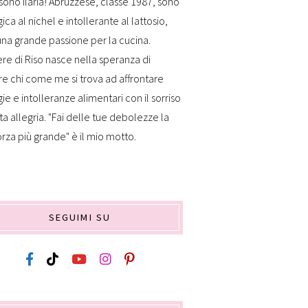
sono Ilaria! Abruzzese, classe 1987, sono
gica al nichel e intollerante al lattosio,
na grande passione per la cucina.
re di Riso nasce nella speranza di
re chi come me si trova ad affrontare
gie e intolleranze alimentari con il sorriso
ta allegria. "Fai delle tue debolezze la
orza più grande" è il mio motto.
SEGUIMI SU