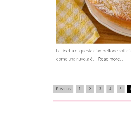
La ricetta di questa ciambellone soffic
come una nuvola è…
Read more…
Previous
1
2
3
4
5