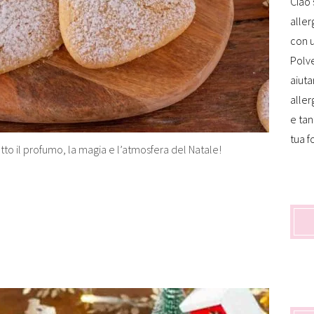
Ciao 
aller
con u
Polve
aiuta
aller
e tan
tua f
utto il profumo, la magia e l’atmosfera del Natale!