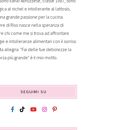
sono Ilaria! Abruzzese, classe 1987, sono
gica al nichel e intollerante al lattosio,
na grande passione per la cucina.
re di Riso nasce nella speranza di
re chi come me si trova ad affrontare
gie e intolleranze alimentari con il sorriso
ta allegria. "Fai delle tue debolezze la
orza più grande" è il mio motto.
SEGUIMI SU