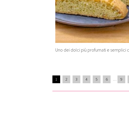
Uno dei dolci più profumati e semplici 
1
2
3
4
5
6
…
9