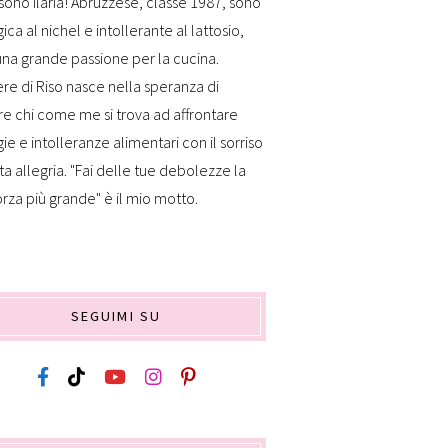
sono Ilaria! Abruzzese, classe 1987, sono
gica al nichel e intollerante al lattosio,
na grande passione per la cucina.
re di Riso nasce nella speranza di
re chi come me si trova ad affrontare
gie e intolleranze alimentari con il sorriso
ta allegria. "Fai delle tue debolezze la
orza più grande" è il mio motto.
SEGUIMI SU