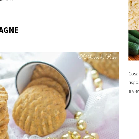
TAGNE
Cosa 
rispo
e vie