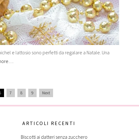
 nichel e lattosio sono perfetti da regalare a Natale. Una
more…
6
7
8
9
Next
ARTICOLI RECENTI
Biscotti ai datteri senza zucchero