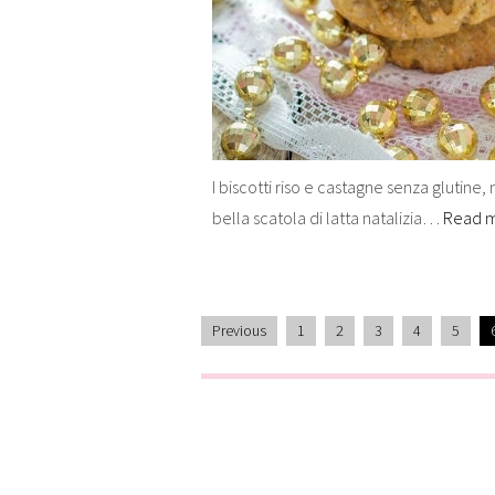
I biscotti riso e castagne senza glutine,
bella scatola di latta natalizia…
Read 
Previous
1
2
3
4
5