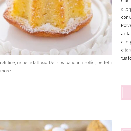
Ciao 
aller
con u
Polve
aiuta
aller
e tan
tua f
glutine, nichel e lattosio. Deliziosi pandorini soffici, perfetti
 more…