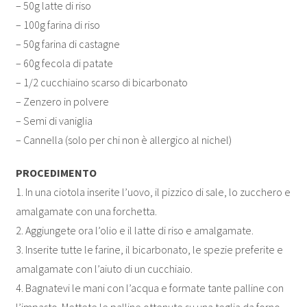
– 50g latte di riso
– 100g farina di riso
– 50g farina di castagne
– 60g fecola di patate
– 1/2 cucchiaino scarso di bicarbonato
– Zenzero in polvere
– Semi di vaniglia
– Cannella (solo per chi non è allergico al nichel)
PROCEDIMENTO
1. In una ciotola inserite l’uovo, il pizzico di sale, lo zucchero e
amalgamate con una forchetta.
2. Aggiungete ora l’olio e il latte di riso e amalgamate.
3. Inserite tutte le farine, il bicarbonato, le spezie preferite e
amalgamate con l’aiuto di un cucchiaio.
4. Bagnatevi le mani con l’acqua e formate tante palline con
l’impasto. Mettete le palline ottenute su una teglia da forno,