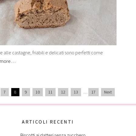
 alle castagne, friabili e delicati sono perfetti come
 more…
7
8
9
10
11
12
13
…
17
Next
ARTICOLI RECENTI
Biscotti ai datteri senza zucchero