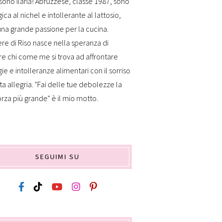
sono Ilaria! Abruzzese, classe 1987, sono
gica al nichel e intollerante al lattosio,
na grande passione per la cucina.
re di Riso nasce nella speranza di
re chi come me si trova ad affrontare
gie e intolleranze alimentari con il sorriso
ta allegria. "Fai delle tue debolezze la
orza più grande" è il mio motto.
SEGUIMI SU