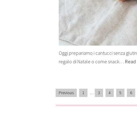
Oggi prepariamo i cantucci senza glutine
regalo di Natale o come snack…
Read
Previous
1
…
3
4
5
6