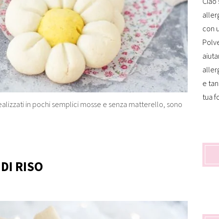
Ciao 
aller
con u
Polve
aiuta
aller
e tan
tua f
, realizzati in pochi semplici mosse e senza matterello, sono
DI RISO