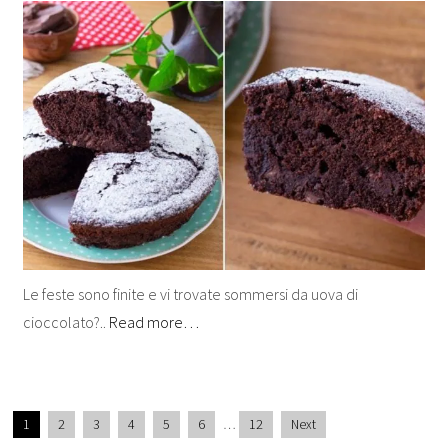
Le feste sono finite e vi trovate sommersi da uova di
cioccolato?..
Read more…
1
2
3
4
5
6
…
12
Next