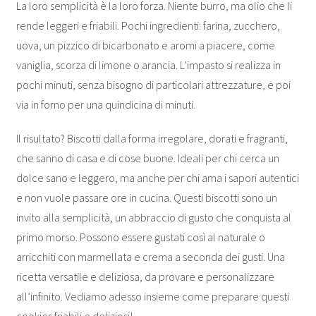
La loro semplicità è la loro forza. Niente burro, ma olio che li
rende leggeri e friabili. Pochi ingredienti: farina, zucchero,
uova, un pizzico di bicarbonato e aromi a piacere, come
vaniglia, scorza di limone o arancia. L’impasto si realizza in
pochi minuti, senza bisogno di particolari attrezzature, e poi
via in forno per una quindicina di minuti.
Il risultato? Biscotti dalla forma irregolare, dorati e fragranti,
che sanno di casa e di cose buone. Ideali per chi cerca un
dolce sano e leggero, ma anche per chi ama i sapori autentici
e non vuole passare ore in cucina. Questi biscotti sono un
invito alla semplicità, un abbraccio di gusto che conquista al
primo morso. Possono essere gustati così al naturale o
arricchiti con marmellata e crema a seconda dei gusti. Una
ricetta versatile e deliziosa, da provare e personalizzare
all’infinito. Vediamo adesso insieme come preparare questi