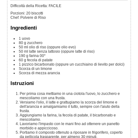
Difficoltà della Ricetta: FACILE
Porzioni
:
20
biscotti
Chef
:
Polvere di Riso
Ingredienti
1
uovo
80
g
zucchero
50
ml
olio di riso
(oppure olio evo)
50
ml
latte senza lattosio
(oppure latte di riso)
190
g
farina 00*
60
g
fecola di patate
1
pizzico
bicarbonato
(oppure un cucchiaino di lievito per dolci)
Scorza di un limone
Scorza di mezza arancia
Istruzioni
Per prima cosa mettiamo in una ciotola l'uovo, lo zucchero e
mescoliamo con una frusta.
Versiamo l'olio, il latte e grattugiamo la scorza del limone e
dell'arancia e amalgamiamo il tutto, sempre con l'aiuto della
frusta.
Aggiungiamo la farina, la fecola di patate, il bicarbonato e
mescoliamo.
Lavoriamo l'impasto con le mani fino ad ottenere un panetto
morbido e appiccicoso.
Portiamo il composto ottenuto a riposare in frigorifero, coperto
da pellicola trasparente, per almeno 30 minuti.