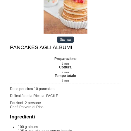
Stampa
PANCAKES AGLI ALBUMI
Preparazione
6
min
Cottura
2
min
Tempo totale
7
min
Dose per circa 10 pancakes
Difficoltà della Ricetta: FACILE
Porzioni
:
2
persone
Chef
:
Polvere di Riso
Ingredienti
100
g
albumi
125
g
yogurt bianco senza lattosio