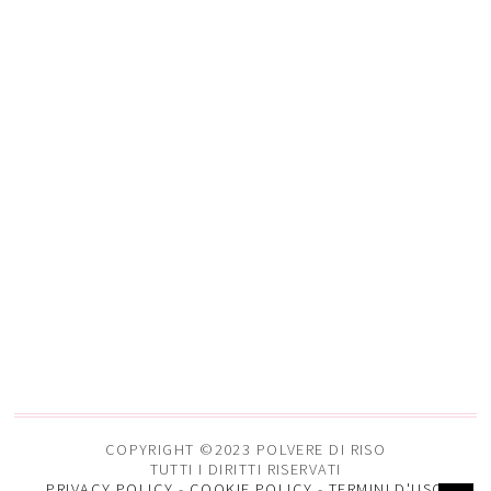
COPYRIGHT ©2023 POLVERE DI RISO
TUTTI I DIRITTI RISERVATI
PRIVACY POLICY
-
COOKIE POLICY
-
TERMINI D'USO