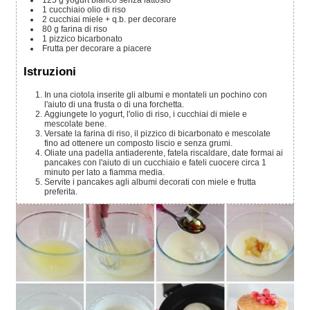
1
cucchiaio
olio di riso
2
cucchiai
miele
+ q.b. per decorare
80
g
farina di riso
1
pizzico
bicarbonato
Frutta per decorare a piacere
Istruzioni
In una ciotola inserite gli albumi e montateli un pochino con
l'aiuto di una frusta o di una forchetta.
Aggiungete lo yogurt, l'olio di riso, i cucchiai di miele e
mescolate bene.
Versate la farina di riso, il pizzico di bicarbonato e mescolate
fino ad ottenere un composto liscio e senza grumi.
Oliate una padella antiaderente, fatela riscaldare, date formai ai
pancakes con l'aiuto di un cucchiaio e fateli cuocere circa 1
minuto per lato a fiamma media.
Servite i pancakes agli albumi decorati con miele e frutta
preferita.