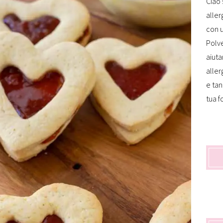
Ciao 
aller
con u
Polve
aiuta
aller
e tan
tua f