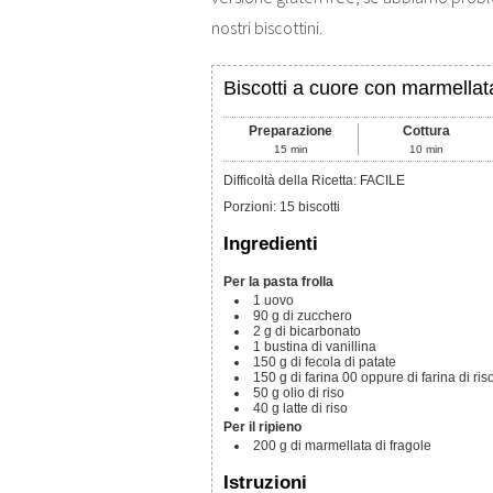
nostri biscottini.
Biscotti a cuore con marmellat
Preparazione
Cottura
15
min
10
min
Difficoltà della Ricetta: FACILE
Porzioni
:
15
biscotti
Ingredienti
Per la pasta frolla
1
uovo
90
g
di zucchero
2
g
di bicarbonato
1
bustina
di vanillina
150
g
di fecola di patate
150
g
di farina 00
oppure di farina di ri
50
g
olio di riso
40
g
latte di riso
Per il ripieno
200
g
di marmellata di fragole
Istruzioni