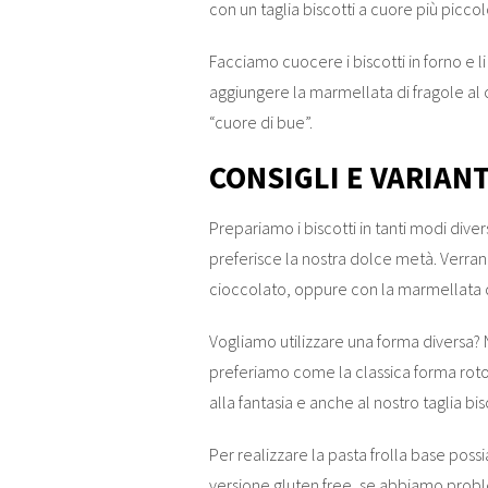
con un taglia biscotti a cuore più piccol
Facciamo cuocere i biscotti in forno e
aggiungere la marmellata di fragole al c
“cuore di bue”.
CONSIGLI E VARIAN
Prepariamo i biscotti in tanti modi dive
preferisce la nostra dolce metà. Verran
cioccolato, oppure con la marmellata d
Vogliamo utilizzare una forma diversa?
preferiamo come la classica forma roto
alla fantasia e anche al nostro taglia 
Per realizzare la pasta frolla base possi
versione gluten free, se abbiamo proble