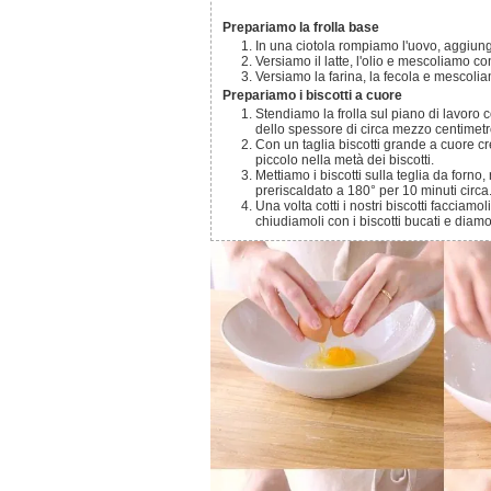
Prepariamo la frolla base
In una ciotola rompiamo l'uovo, aggiung
Versiamo il latte, l'olio e mescoliamo c
Versiamo la farina, la fecola e mescol
Prepariamo i biscotti a cuore
Stendiamo la frolla sul piano di lavoro con un matterello, aiutandoci con un pochino di farina se necessario,
dello spessore di circa mezzo centimetr
Con un taglia biscotti grande a cuore creiamo i biscotti e ritagliamo un buco centrale a forma di cuore più
piccolo nella metà dei biscotti.
Mettiamo i biscotti sulla teglia da forno, ricoperta di carta forno e facciamoli cuocere in forno statico,
preriscaldato a 180° per 10 minuti circa
Una volta cotti i nostri biscotti facciamoli raffreddare completamente, aggiungiamo la marmellata al centro,
chiudiamoli con i biscotti bucati e diamo