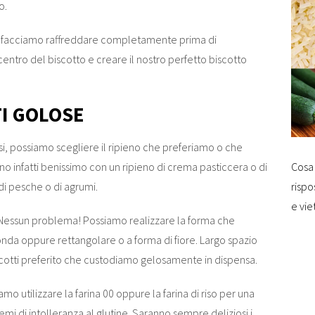
o.
 li facciamo raffreddare completamente prima di
entro del biscotto e creare il nostro perfetto biscotto
TI GOLOSE
rsi, possiamo scegliere il ripieno che preferiamo o che
Cosa 
no infatti benissimo con un ripieno di crema pasticcera o di
rispo
i pesche o di agrumi.
e vie
 Nessun problema! Possiamo realizzare la forma che
nda oppure rettangolare o a forma di fiore. Largo spazio
biscotti preferito che custodiamo gelosamente in dispensa.
amo utilizzare la farina 00 oppure la farina di riso per una
mi di intolleranza al glutine. Saranno sempre deliziosi i