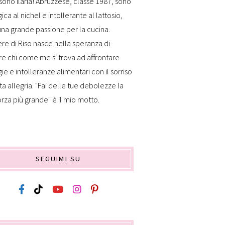
sono Ilaria! Abruzzese, classe 1987, sono
gica al nichel e intollerante al lattosio,
na grande passione per la cucina.
re di Riso nasce nella speranza di
re chi come me si trova ad affrontare
gie e intolleranze alimentari con il sorriso
ta allegria. "Fai delle tue debolezze la
orza più grande" è il mio motto.
SEGUIMI SU