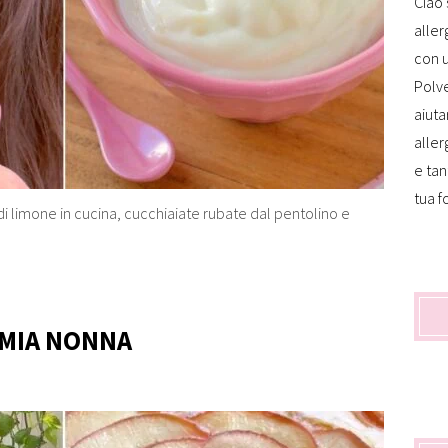
Ciao 
aller
con u
Polve
aiuta
aller
e tan
tua f
 limone in cucina, cucchiaiate rubate dal pentolino e
 MIA NONNA