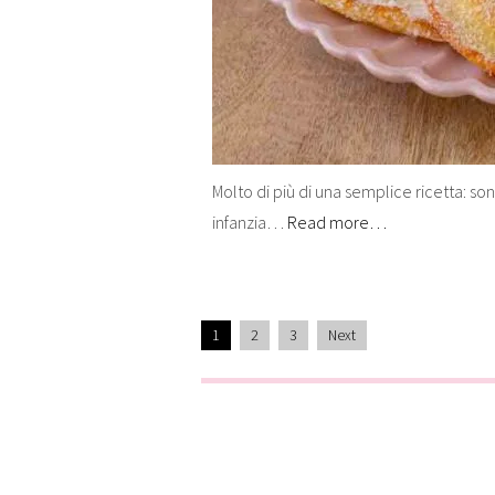
Molto di più di una semplice ricetta: son
infanzia…
Read more…
1
2
3
Next