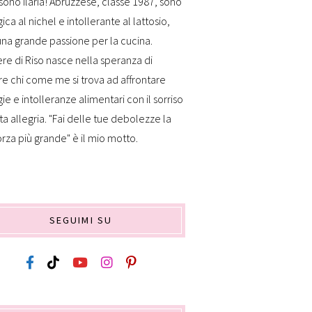
sono Ilaria! Abruzzese, classe 1987, sono
gica al nichel e intollerante al lattosio,
na grande passione per la cucina.
re di Riso nasce nella speranza di
re chi come me si trova ad affrontare
gie e intolleranze alimentari con il sorriso
ta allegria. "Fai delle tue debolezze la
orza più grande" è il mio motto.
SEGUIMI SU