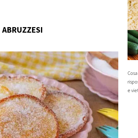
I ABRUZZESI
Cosa 
rispo
e vie