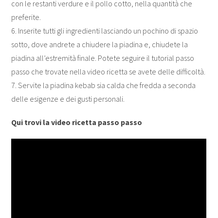
con le restanti verdure e il pollo cotto, nella quantità che
preferite.
6. Inserite tutti gli ingredienti lasciando un pochino di spazio
sotto, dove andrete a chiudere la piadina e, chiudete la
piadina all’estremità finale. Potete seguire il tutorial passo
passo che trovate nella video ricetta se avete delle difficoltà.
7. Servite la piadina kebab sia calda che fredda a seconda
delle esigenze e dei gusti personali.
Qui trovi la video ricetta passo passo