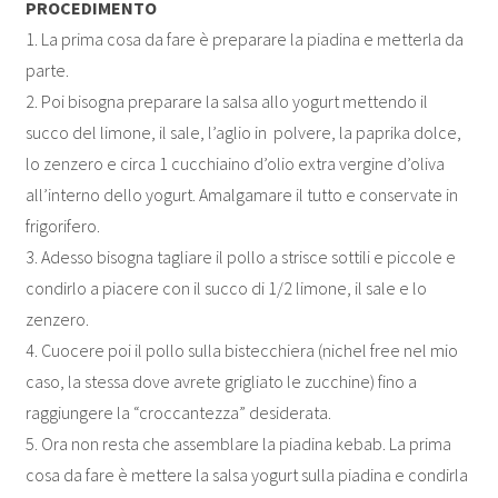
PROCEDIMENTO
1. La prima cosa da fare è preparare la piadina e metterla da
parte.
2. Poi bisogna preparare la salsa allo yogurt mettendo il
succo del limone, il sale, l’aglio in polvere, la paprika dolce,
lo zenzero e circa 1 cucchiaino d’olio extra vergine d’oliva
all’interno dello yogurt. Amalgamare il tutto e conservate in
frigorifero.
3. Adesso bisogna tagliare il pollo a strisce sottili e piccole e
condirlo a piacere con il succo di 1/2 limone, il sale e lo
zenzero.
4. Cuocere poi il pollo sulla bistecchiera (nichel free nel mio
caso, la stessa dove avrete grigliato le zucchine) fino a
raggiungere la “croccantezza” desiderata.
5. Ora non resta che assemblare la piadina kebab. La prima
cosa da fare è mettere la salsa yogurt sulla piadina e condirla