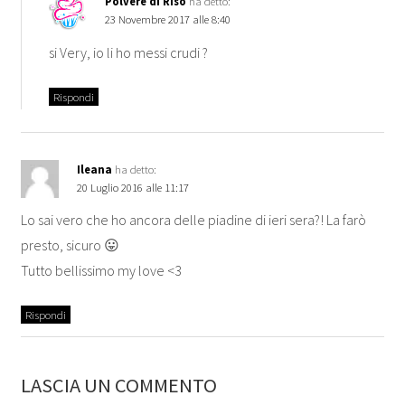
Polvere di Riso
ha detto:
23 Novembre 2017 alle 8:40
si Very, io li ho messi crudi ?
Rispondi
Ileana
ha detto:
20 Luglio 2016 alle 11:17
Lo sai vero che ho ancora delle piadine di ieri sera?! La farò
presto, sicuro 😛
Tutto bellissimo my love <3
Rispondi
LASCIA UN COMMENTO