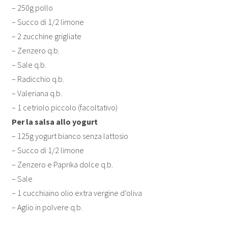
– 250g pollo
– Succo di 1/2 limone
– 2 zucchine grigliate
– Zenzero q.b.
– Sale q.b.
– Radicchio q.b.
– Valeriana q.b.
– 1 cetriolo piccolo (facoltativo)
Per la salsa allo yogurt
– 125g yogurt bianco senza lattosio
– Succo di 1/2 limone
– Zenzero e Paprika dolce q.b.
– Sale
– 1 cucchiaino olio extra vergine d’oliva
– Aglio in polvere q.b.