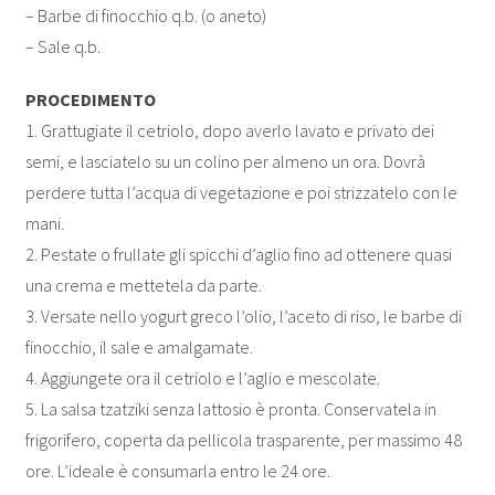
– Barbe di finocchio q.b. (o aneto)
– Sale q.b.
PROCEDIMENTO
1. Grattugiate il cetriolo, dopo averlo lavato e privato dei
semi, e lasciatelo su un colino per almeno un ora. Dovrà
perdere tutta l’acqua di vegetazione e poi strizzatelo con le
mani.
2. Pestate o frullate gli spicchi d’aglio fino ad ottenere quasi
una crema e mettetela da parte.
3. Versate nello yogurt greco l’olio, l’aceto di riso, le barbe di
finocchio, il sale e amalgamate.
4. Aggiungete ora il cetriolo e l’aglio e mescolate.
5. La salsa tzatziki senza lattosio è pronta. Conservatela in
frigorifero, coperta da pellicola trasparente, per massimo 48
ore. L’ideale è consumarla entro le 24 ore.