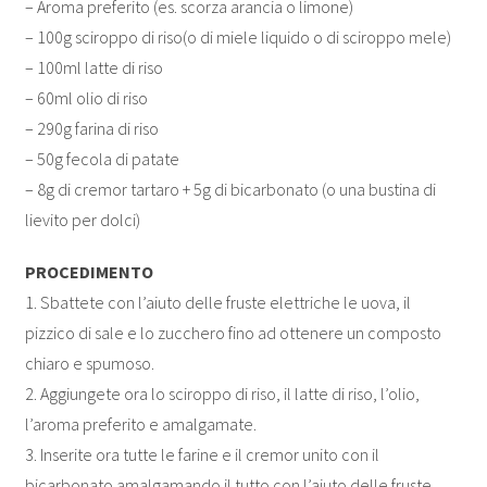
– Aroma preferito (es. scorza arancia o limone)
– 100g sciroppo di riso(o di miele liquido o di sciroppo mele)
– 100ml latte di riso
– 60ml olio di riso
– 290g farina di riso
– 50g fecola di patate
– 8g di cremor tartaro + 5g di bicarbonato (o una bustina di
lievito per dolci)
PROCEDIMENTO
1. Sbattete con l’aiuto delle fruste elettriche le uova, il
pizzico di sale e lo zucchero fino ad ottenere un composto
chiaro e spumoso.
2. Aggiungete ora lo sciroppo di riso, il latte di riso, l’olio,
l’aroma preferito e amalgamate.
3. Inserite ora tutte le farine e il cremor unito con il
bicarbonato amalgamando il tutto con l’aiuto delle fruste.