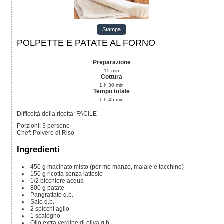
Stampa
POLPETTE E PATATE AL FORNO
Preparazione
15
min
Cottura
1
h
30
min
Tempo totale
1
h
45
min
Difficoltà della ricetta: FACILE
Porzioni
:
3
persone
Chef
:
Polvere di Riso
Ingredienti
450
g
macinato misto
(per me manzo, maiale e tacchino)
150
g
ricotta senza lattosio
1/2
bicchiere
acqua
800
g
patate
Pangrattato
q.b.
Sale
q.b.
2
spicchi
aglio
1
scalogno
Olio extra vergine di oliva
q.b.