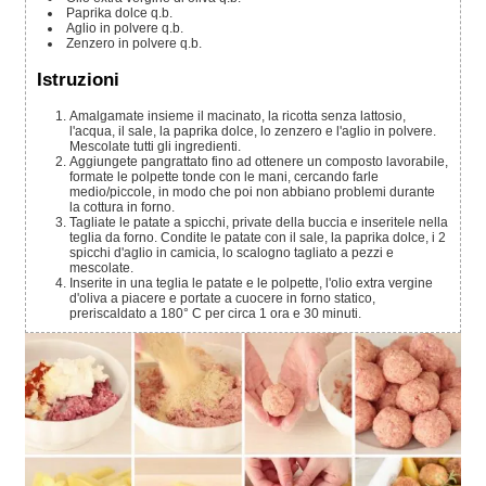
Paprika dolce
q.b.
Aglio in polvere
q.b.
Zenzero in polvere
q.b.
Istruzioni
Amalgamate insieme il macinato, la ricotta senza lattosio,
l'acqua, il sale, la paprika dolce, lo zenzero e l'aglio in polvere.
Mescolate tutti gli ingredienti.
Aggiungete pangrattato fino ad ottenere un composto lavorabile,
formate le polpette tonde con le mani, cercando farle
medio/piccole, in modo che poi non abbiano problemi durante
la cottura in forno.
Tagliate le patate a spicchi, private della buccia e inseritele nella
teglia da forno. Condite le patate con il sale, la paprika dolce, i 2
spicchi d'aglio in camicia, lo scalogno tagliato a pezzi e
mescolate.
Inserite in una teglia le patate e le polpette, l'olio extra vergine
d'oliva a piacere e portate a cuocere in forno statico,
preriscaldato a 180° C per circa 1 ora e 30 minuti.