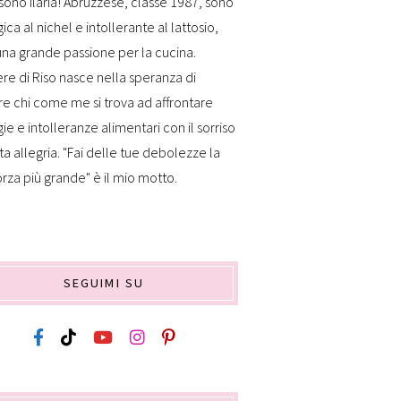
sono Ilaria! Abruzzese, classe 1987, sono
gica al nichel e intollerante al lattosio,
na grande passione per la cucina.
re di Riso nasce nella speranza di
re chi come me si trova ad affrontare
gie e intolleranze alimentari con il sorriso
ta allegria. "Fai delle tue debolezze la
orza più grande" è il mio motto.
SEGUIMI SU