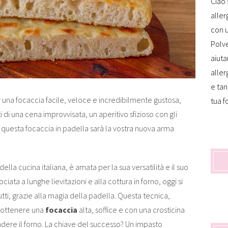
Ciao 
aller
con u
Polve
aiuta
aller
e tan
per una focaccia facile, veloce e incredibilmente gustosa,
tua f
i di una cena improvvisata, un aperitivo sfizioso con gli
questa focaccia in padella sarà la vostra nuova arma
ella cucina italiana, è amata per la sua versatilità e il suo
ata a lunghe lievitazioni e alla cottura in forno, oggi si
tutti, grazie alla magia della padella. Questa tecnica,
i ottenere una
focaccia
alta, soffice e con una crosticina
ere il forno. La chiave del successo? Un impasto