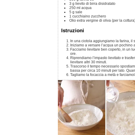
3
g
lievito di birra disidratato
250
ml
acqua
5
g
sale
1
cucchiaino
zucchero
Olio extra vergine di oliva
(per la cottura
Istruzioni
In una ciotola aggiungiamo la farina, il s
Iniziamo a versare l’acqua un pochino a
Facciamo lievitare ben coperto, in un luogo caldo e asciutto fino al raddoppio. Saranno necessarie circa 2-3
ore.
Riprendiamo l’impasto lievitato e trasferiamolo nella padella da 24cm ben oliata. Copriamolo e lasciamolo
lievitare altri 30 minuti.
Trascorso il tempo necessario spostiamo la padella sul fuoco e facciamo cuocere, con il coperchio, a fiamma
bassa per circa 10 minuti per lato. Qua
Tagliamo la focaccia a metà e farciamo