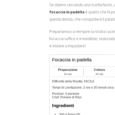
Se stiamo cercando una ricetta facile, 
focaccia in padella
è quello che fa p
questa delizia, che conquisterà il palato d
Prepariamoci a riempire la nostra cucin
focaccia soffice e irresistibile, realizz
e iniziare a impastare!
Focaccia in padella
Preparazione
Cottura
10
min
20
min
Difficoltà della Ricetta: FACILE
Tempi di Lievitazione: 2 ore e 30 minuti circa
Porzioni
:
4
persone
Chef
:
Polvere di Riso
Ingredienti
300
g
farina 00