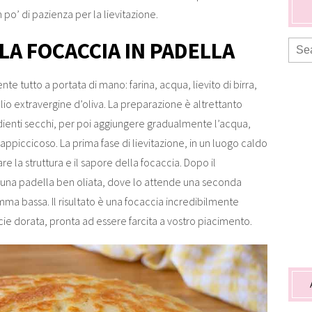
 po’ di pazienza per la lievitazione.
LA FOCACCIA IN PADELLA
te tutto a portata di mano: farina, acqua, lievito di birra,
olio extravergine d’oliva. La preparazione è altrettanto
edienti secchi, per poi aggiungere gradualmente l’acqua,
ppiccicoso. La prima fase di lievitazione, in un luogo caldo
e la struttura e il sapore della focaccia. Dopo il
n una padella ben oliata, dove lo attende una seconda
amma bassa. Il risultato è una focaccia incredibilmente
cie dorata, pronta ad essere farcita a vostro piacimento.