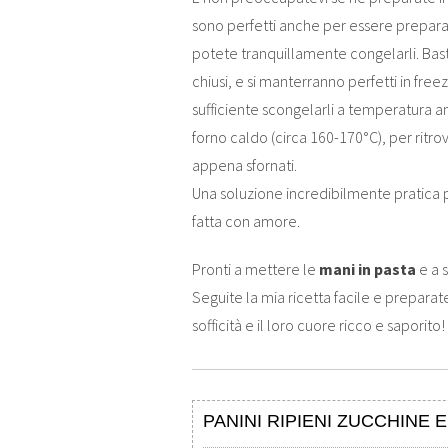
sono perfetti anche per essere preparat
potete tranquillamente congelarli. Baste
chiusi, e si manterranno perfetti in freez
sufficiente scongelarli a temperatura 
forno caldo (circa 160-170°C), per ritr
appena sfornati.
Una soluzione incredibilmente pratica
fatta con amore.
Pronti a mettere le
mani in pasta
e a s
Seguite la mia ricetta facile e preparatevi
sofficità e il loro cuore ricco e saporito!
PANINI RIPIENI ZUCCHINE E