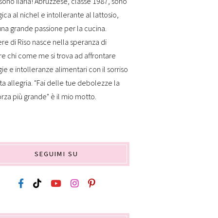
sono Ilaria! Abruzzese, classe 1987, sono
gica al nichel e intollerante al lattosio,
na grande passione per la cucina.
re di Riso nasce nella speranza di
re chi come me si trova ad affrontare
gie e intolleranze alimentari con il sorriso
ta allegria. "Fai delle tue debolezze la
orza più grande" è il mio motto.
SEGUIMI SU