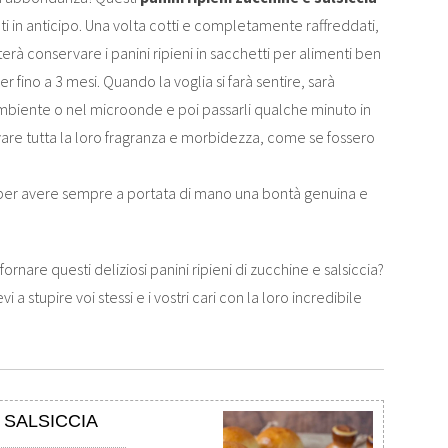
i in anticipo. Una volta cotti e completamente raffreddati,
rà conservare i panini ripieni in sacchetti per alimenti ben
er fino a 3 mesi. Quando la voglia si farà sentire, sarà
ambiente o nel microonde e poi passarli qualche minuto in
ovare tutta la loro fragranza e morbidezza, come se fossero
 per avere sempre a portata di mano una bontà genuina e
fornare questi deliziosi panini ripieni di zucchine e salsiccia?
 a stupire voi stessi e i vostri cari con la loro incredibile
 SALSICCIA