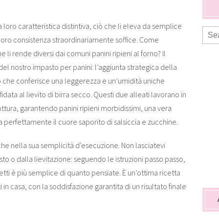
La loro caratteristica distintiva, ciò che li eleva da semplice
a loro consistenza straordinariamente soffice. Come
li rende diversi dai comuni panini ripieni al forno? Il
el nostro impasto per panini: l’aggiunta strategica della
o che conferisce una leggerezza e un’umidità uniche
fidata al lievito di birra secco. Questi due alleati lavorano in
ttura, garantendo panini ripieni morbidissimi, una vera
 perfettamente il cuore saporito di salsiccia e zucchine.
che nella sua semplicità d’esecuzione. Non lasciatevi
to o dalla lievitazione: seguendo le istruzioni passo passo,
etti è più semplice di quanto pensiate. È un’ottima ricetta
i in casa, con la soddisfazione garantita di un risultato finale