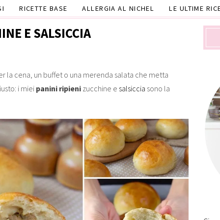
SI
RICETTE BASE
ALLERGIA AL NICHEL
LE ULTIME RIC
INE E SALSICCIA
er la cena, un buffet o una merenda salata che metta
usto: i miei
panini ripieni
zucchine e
salsiccia
sono la