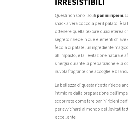
IRRESISTIBILI
Questi non sono i soliti
panini ripieni
. 
snack a vera coccola per il palato, è l
ottenere quella texture quasi eterea che 
segreto risiede in due elementi chiave d
fecola di patate, un ingrediente magic
all’impasto, e la lievitazione naturale af
sinergia durante la preparazione e la co
nuvola fragrante che accoglie e bilancia
La bellezza di questa ricetta risiede an
intimidire dalla preparazione dell’impas
scoprirete come fare panini ripieni perf
per avvicinarsi al mondo dei lievitati fatt
eccellente.