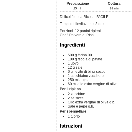
Preparazione
Cottura
25
min
18
min
Difficoltà della Ricetta: FACILE
Tempo di lievitazione: 3 ore
Porzioni
:
12
panini ripieni
Chef
:
Polvere di Riso
Ingredienti
500
g
farina 00
100
g
fecola di patate
1
uovo
12
g
sale
6
g
lievito di birra secco
1
cucchiaino
zucchero
250
ml
acqua
60
ml
olio extra vergine di oliva
Per il ripieno
2
zucchine
2
salsicce
Olio extra vergine di oliva
q.b.
Sale e pepe
q.b.
Per spennellare
1
tuorlo
Istruzioni