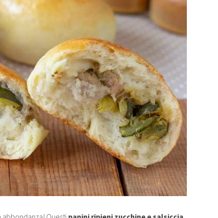
in abbondanza! Questi
panini ripieni zucchine e salsiccia