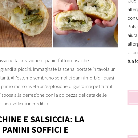
Ciao 
aller
con u
Polve
aiuta
aller
e tan
sso nella creazione di panini fatti in casa che
tua f
grandi ai piccini. Immaginate la scena: portate in tavola un
nvitanti. All’esterno sembrano semplici panini morbidi, quasi
primo morso rivela un’esplosione di gusto inaspettata: il
si sposa alla perfezione con la dolcezza delicata delle
i una sofficità incredibile.
CHINE E SALSICCIA: LA
 PANINI SOFFICI E