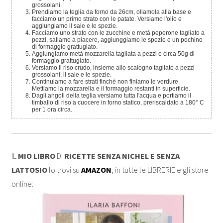
grossolani.
Prendiamo la teglia da forno da 26cm, oliamola alla base e
facciamo un primo strato con le patate. Versiamo l'olio e
aggiungiamo il sale e le spezie.
Facciamo uno strato con le zucchine e metà peperone tagliato a
pezzi, saliamo a piacere, aggiunggiamo le spezie e un pochino
di formaggio grattugiato.
Aggiungiamo metà mozzarella tagliata a pezzi e circa 50g di
formaggio grattugiato.
Versiamo il riso crudo, insieme allo scalogno tagliato a pezzi
grossolani, il sale e le spezie.
Continuiamo a fare strati finché non finiamo le verdure.
Mettiamo la mozzarella e il formaggio restanti in superficie.
Dagli angoli della teglia versiamo tutta l'acqua e portiamo il
timballo di riso a cuocere in forno statico, preriscaldato a 180° C
per 1 ora circa.
IL
MIO LIBRO
DI
RICETTE SENZA NICHEL E SENZA
LATTOSIO
lo trovi su
AMAZON
, in tutte le LIBRERIE e gli store
online: