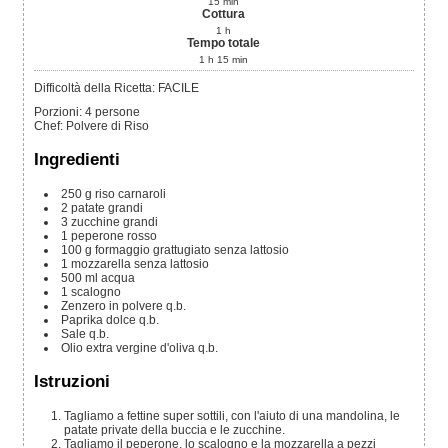
15
min
Cottura
1
h
Tempo totale
1
h
15
min
Difficoltà della Ricetta: FACILE
Porzioni
:
4
persone
Chef
:
Polvere di Riso
Ingredienti
250
g
riso carnaroli
2
patate
grandi
3
zucchine
grandi
1
peperone rosso
100
g
formaggio grattugiato
senza lattosio
1
mozzarella
senza lattosio
500
ml
acqua
1
scalogno
Zenzero
in polvere q.b.
Paprika dolce
q.b.
Sale
q.b.
Olio extra vergine d'oliva
q.b.
Istruzioni
Tagliamo a fettine super sottili, con l'aiuto di una mandolina, le
patate private della buccia e le zucchine.
Tagliamo il peperone, lo scalogno e la mozzarella a pezzi