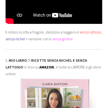
Il rotolo ricotta e fragole, delizioso e leggero è
senza lattosio
,
senza nichel
+ versione con e
senza glutine
.
IL
MIO LIBRO
DI
RICETTE SENZA NICHEL E SENZA
LATTOSIO
lo trovi su
AMAZON
, in tutte le LIBRERIE e gli store
online: