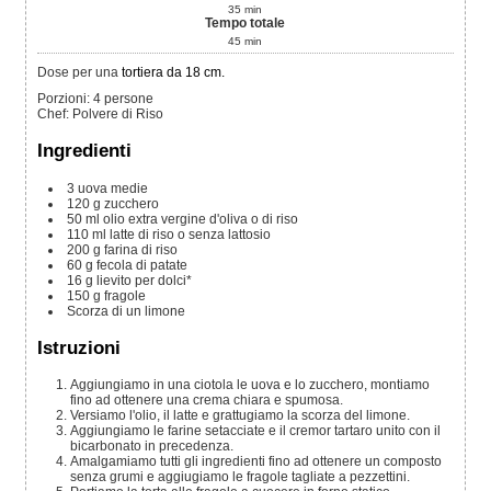
35
min
Tempo totale
45
min
Dose per una
tortiera da 18 cm.
Porzioni
:
4
persone
Chef
:
Polvere di Riso
Ingredienti
3
uova medie
120
g
zucchero
50
ml
olio extra vergine d'oliva o di riso
110
ml
latte di riso o senza lattosio
200
g
farina di riso
60
g
fecola di patate
16
g
lievito per dolci*
150
g
fragole
Scorza di un limone
Istruzioni
Aggiungiamo in una ciotola le uova e lo zucchero, montiamo
fino ad ottenere una crema chiara e spumosa.
Versiamo l'olio, il latte e grattugiamo la scorza del limone.
Aggiungiamo le farine setacciate e il cremor tartaro unito con il
bicarbonato in precedenza.
Amalgamiamo tutti gli ingredienti fino ad ottenere un composto
senza grumi e aggiugiamo le fragole tagliate a pezzettini.