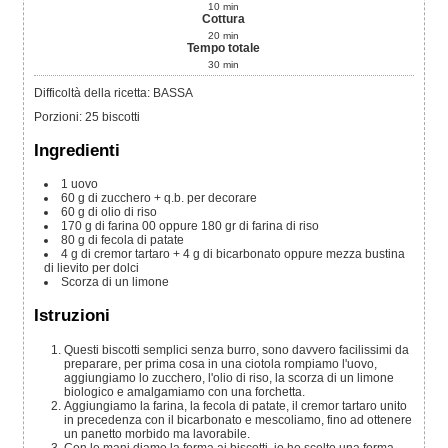
10
min
Cottura
20
min
Tempo totale
30
min
Difficoltà della ricetta: BASSA
Porzioni
:
25
biscotti
Ingredienti
1
uovo
60
g
di zucchero
+ q.b. per decorare
60
g
di olio di riso
170
g
di farina 00
oppure 180 gr di farina di riso
80
g
di fecola di patate
4
g
di cremor tartaro + 4 g di bicarbonato
oppure mezza bustina
di lievito per dolci
Scorza di un limone
Istruzioni
Questi biscotti semplici senza burro, sono davvero facilissimi da
preparare, per prima cosa in una ciotola rompiamo l'uovo,
aggiungiamo lo zucchero, l'olio di riso, la scorza di un limone
biologico e amalgamiamo con una forchetta.
Aggiungiamo la farina, la fecola di patate, il cremor tartaro unito
in precedenza con il bicarbonato e mescoliamo, fino ad ottenere
un panetto morbido ma lavorabile.