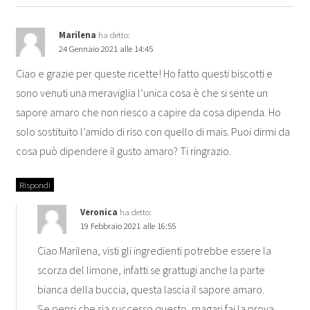
Marilena
ha detto:
24 Gennaio 2021 alle 14:45
Ciao e grazie per queste ricette! Ho fatto questi biscotti e
sono venuti una meraviglia l’unica cosa è che si sente un
sapore amaro che non riesco a capire da cosa dipenda. Ho
solo sostituito l’amido di riso con quello di mais. Puoi dirmi da
cosa può dipendere il gusto amaro? Ti ringrazio.
Rispondi
Veronica
ha detto:
19 Febbraio 2021 alle 16:55
Ciao Marilena, visti gli ingredienti potrebbe essere la
scorza del limone, infatti se grattugi anche la parte
bianca della buccia, questa lascia il sapore amaro.
Se pensi che sia successo questo, magari fai la prova